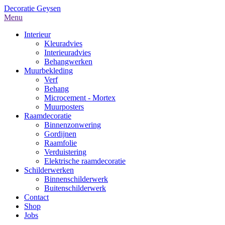
Decoratie Geysen
Menu
Interieur
Kleuradvies
Interieuradvies
Behangwerken
Muurbekleding
Verf
Behang
Microcement - Mortex
Muurposters
Raamdecoratie
Binnenzonwering
Gordijnen
Raamfolie
Verduistering
Elektrische raamdecoratie
Schilderwerken
Binnenschilderwerk
Buitenschilderwerk
Contact
Shop
Jobs